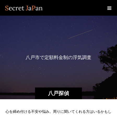
八
戸
市
で
定
額
料
金
制
の
浮
気
調
査
八戸探偵
心を締め付ける不安や悩み。周りに聞いてくれる方はいるかもし