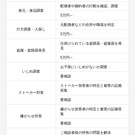
配偶者や婚約者の行動を確認、調査
身元・身辺調査
5万円～
元配偶者などの住所や職場を特定
行方調査・人探し
5万円～
仕掛けられている盗聴器・盗撮器を発
見
盗撮・盗聴器発見
5万円～
お子様にいじめがないか調査
いじめ調査
要相談
ストーカー加害者の特定と被害の証拠
収集
ストーカー対策
要相談
嫌がらせ加害者の特定と被害の証拠収
集
嫌がらせ対策
要相談
ご相談者様の特有の問題を解決