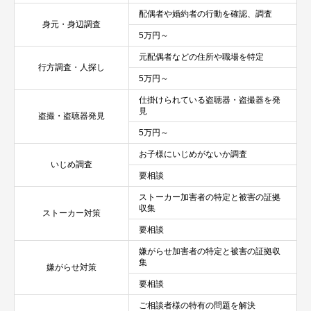
配偶者や婚約者の行動を確認、調査
身元・身辺調査
5万円～
元配偶者などの住所や職場を特定
行方調査・人探し
5万円～
仕掛けられている盗聴器・盗撮器を発
見
盗撮・盗聴器発見
5万円～
お子様にいじめがないか調査
いじめ調査
要相談
ストーカー加害者の特定と被害の証拠
収集
ストーカー対策
要相談
嫌がらせ加害者の特定と被害の証拠収
集
嫌がらせ対策
要相談
ご相談者様の特有の問題を解決