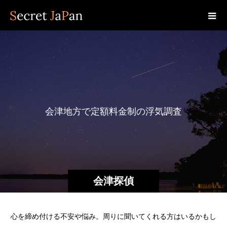
会
津
地
方
で
定
額
料
金
制
の
浮
気
調
査
総
会津探偵
心を締め付ける不安や悩み。周りに聞いてくれる方はいるかもし